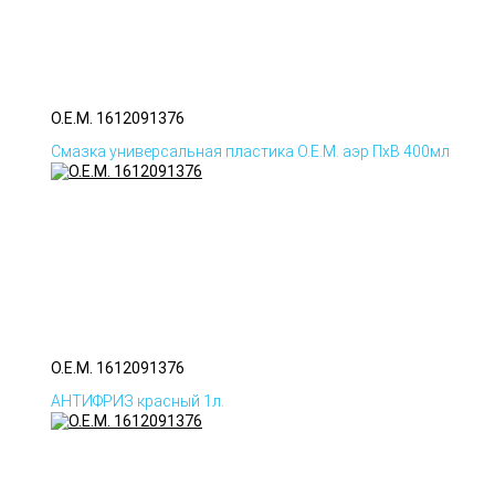
O.E.M. 1612091376
Смазка универсальная пластика O.E.M. аэр ПхВ 400мл
O.E.M. 1612091376
АНТИФРИЗ красный 1л.